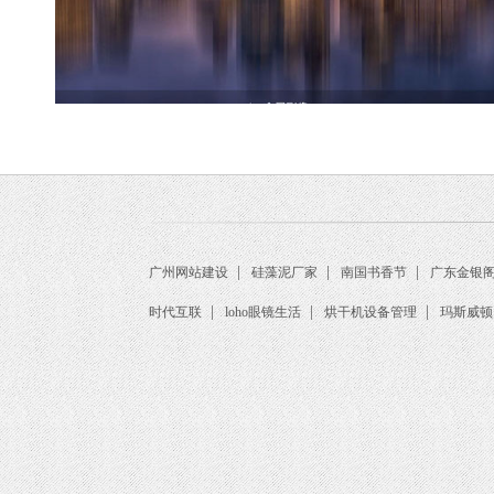
|
|
|
广州网站建设
硅藻泥厂家
南国书香节
广东金银
|
|
|
时代互联
loho眼镜生活
烘干机设备管理
玛斯威顿